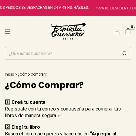
S PEDIDOS SE DESPACHAN EN 24 A 48 HS. HÁBILES.
✨5% DE DESCUENTO EN
0
Inicio
>
¿Cómo Comprar?
¿Cómo Comprar?
1️⃣ Creá tu cuenta
Registrate con tu correo y contraseña para comprar tus
libros de manera segura. ✅
2️⃣ Elegí tu libro
Buscá el libro que querés y hacé clic en
“Agregar al