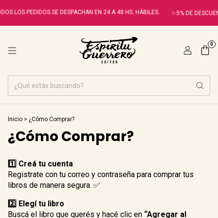
DOS LOS PEDIDOS SE DESPACHAN EN 24 A 48 HS. HÁBILES.
✨5% DE DESCUEN
0
Inicio
>
¿Cómo Comprar?
¿Cómo Comprar?
1️⃣ Creá tu cuenta
Registrate con tu correo y contraseña para comprar tus
libros de manera segura. ✅
2️⃣ Elegí tu libro
Buscá el libro que querés y hacé clic en
“Agregar al