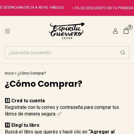
 DESPACHAN EN 24 A 48 HS. HÁBILES.
✨5% DE DESCUENTO EN TU PRIMERA
0
Inicio
>
¿Cómo Comprar?
¿Cómo Comprar?
1️⃣ Creá tu cuenta
Registrate con tu correo y contraseña para comprar tus
libros de manera segura. ✅
2️⃣ Elegí tu libro
Buscá el libro que querés y hacé clic en
“Agregar al