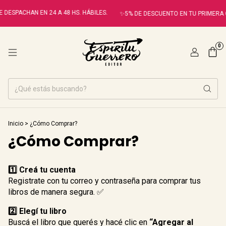
 DESPACHAN EN 24 A 48 HS. HÁBILES.
✨5% DE DESCUENTO EN TU PRIMERA
0
Inicio
>
¿Cómo Comprar?
¿Cómo Comprar?
1️⃣ Creá tu cuenta
Registrate con tu correo y contraseña para comprar tus
libros de manera segura. ✅
2️⃣ Elegí tu libro
Buscá el libro que querés y hacé clic en
“Agregar al