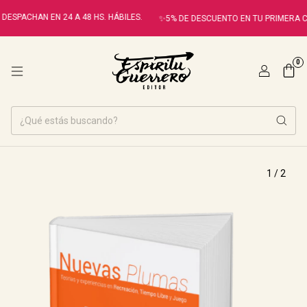
ESPACHAN EN 24 A 48 HS. HÁBILES.
✨5% DE DESCUENTO EN TU PRIMERA C
0
1
/
2